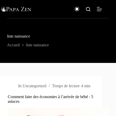
Passer
au
contenu
liste naissance
Accueil
liste naissance
In
Uncategorized
Temps de lecture
4 min
Comment faire des économies à l’arrivée de bébé : 5
astuces